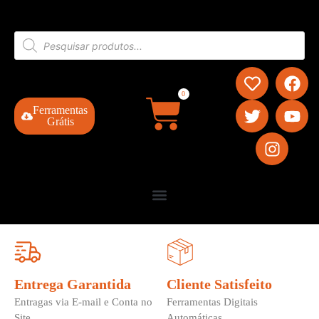
0
Ferramentas
Grátis
Entrega Garantida
Cliente Satisfeito
Entragas via E-mail e Conta no
Ferramentas Digitais
Site
Automáticas