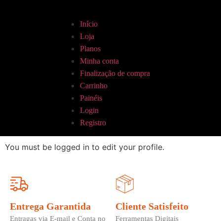
Início
Loja
Planos
Minha conta
Finalização de compra
Carrinho
Painéis
Login
Registro
You must be logged in to edit your profile.
Entrega Garantida
Cliente Satisfeito
Entragas via E-mail e Conta no
Ferramentas Digitais